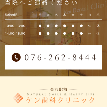
当院へご連絡ください
診療時間
月
火
水
木
金
土
日
祝
10:00-13:00
●
●
●
●
●
●
休
休
14:00-18:00
●
●
●
●
●
●
休
休