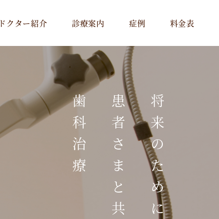
ドクター紹介
診療案内
症例
料金表
一般治療･予防治療
インプラント
歯科治療
患者さまと共に考える
将来のために
審美治療
矯正歯科