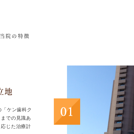
当院の特徴
立地
の「ケン歯科ク
トまでの見識あ
に応じた治療計