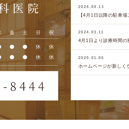
科医院
2024.04.13
【4月1日以降の駐車
木
金
土
日
祝
2024.03.11
4月1日より診療時間の
●
●
●
休
休
●
●
●
休
休
2020.01.06
ホームページが新しく