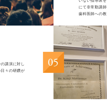
いない指導医を
にて非常勤講師
歯科医師への教
での講演に対し
の日々の研鑽が