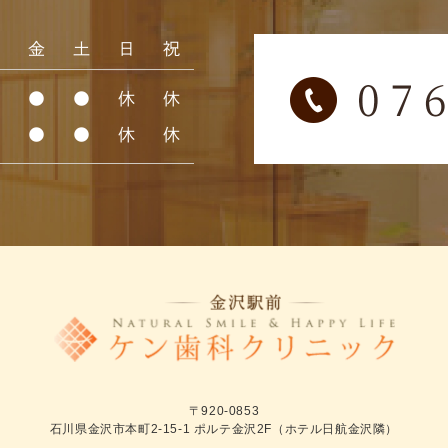
木
金
土
日
祝
●
●
●
休
休
●
●
●
休
休
〒920-0853
石川県金沢市本町2-15-1 ポルテ金沢2F（ホテル日航金沢隣）