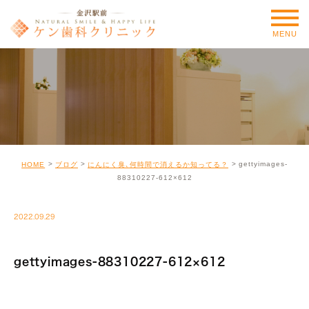
MENU
gettyimages-
HOME
ブログ
にんにく臭､何時間で消えるか知ってる？
88310227-612×612
2022.09.29
gettyimages-88310227-612×612