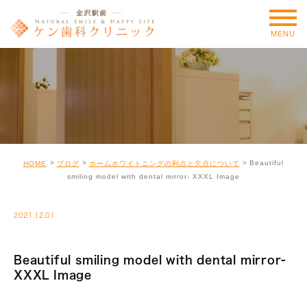
MENU
Beautiful
HOME
ブログ
ホームホワイトニングの利点と欠点について
smiling model with dental mirror- XXXL Image
2021.12.01
Beautiful smiling model with dental mirror-
XXXL Image