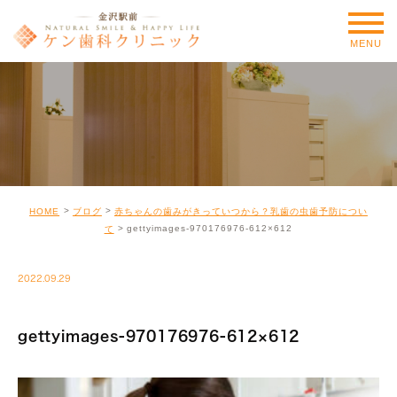
MENU
HOME
ブログ
赤ちゃんの歯みがきっていつから？乳歯の虫歯予防につい
gettyimages-970176976-612×612
て
2022.09.29
gettyimages-970176976-612×612