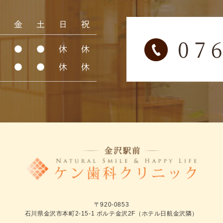
木
金
土
日
祝
●
●
●
休
休
●
●
●
休
休
〒920-0853
石川県金沢市本町2-15-1 ポルテ金沢2F（ホテル日航金沢隣）